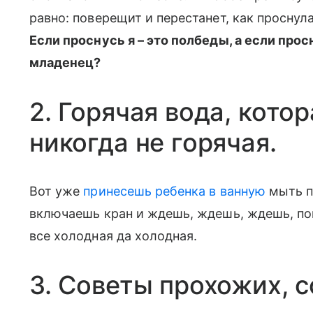
равно: поверещит и перестанет, как проснулас
Если проснусь я – это полбеды, а если про
младенец?
2. Горячая вода, кото
никогда не горячая.
Вот уже
принесешь ребенка в ванную
мыть п
включаешь кран и ждешь, ждешь, ждешь, пок
все холодная да холодная.
3. Советы прохожих, с