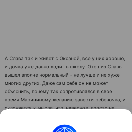
А Слава так и живет с Оксаной, все у них хорошо,
и дочка уже давно ходит в школу. Отец из Славы
вышел вполне нормальный - не лучше и не хуже
многих других. Даже сам себе он не может
объяснить, почему так сопротивлялся в свое
время Марининому желанию завести ребеночка, и
склоняется к мысли, что, наверное, просто не
любил ее настолько сильно, чтобы хотеть
совместного ребенка. Ведь не зря же говорят, что