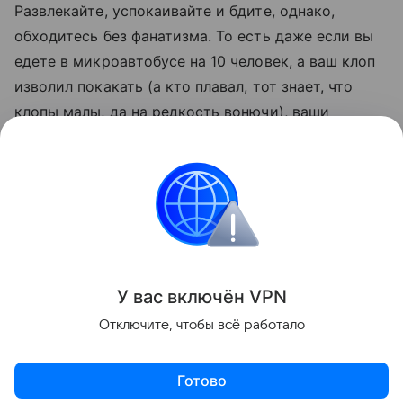
Развлекайте, успокаивайте и бдите, однако,
обходитесь без фанатизма. То есть даже если вы
едете в микроавтобусе на 10 человек, а ваш клоп
изволил покакать (а кто плавал, тот знает, что
клопы малы, да на редкость вонючи), ваши
попутчики не станут навсегда поклонниками идеи
чайлд-фри. Если вы предпримете максимальные
усилия для устранения причины неудобства, они
улыбнутся и поймут. И откроют окно.
Отдых
У вас включ
ён
V
P
N
Поделиться
Отключите, чтобы всё работало
Готово