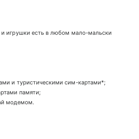
и и игрушки есть в любом мало-мальски
вами и туристическими сим-картами*;
артами памяти;
ай модемом.