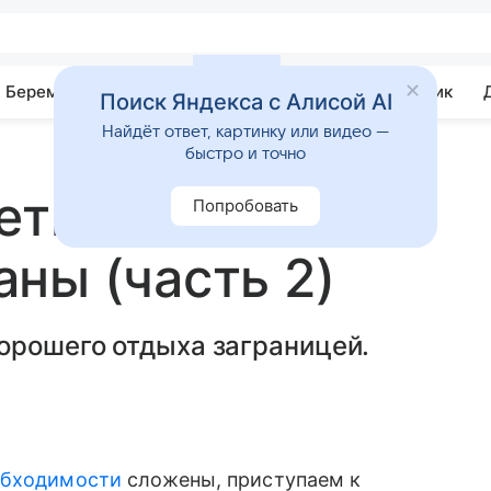
Беременность
Развитие
Почемучка
Учебник
Поиск Яндекса с Алисой AI
Найдёт ответ, картинку или видео —
быстро и точно
етьми:
Попробовать
ны (часть 2)
орошего отдыха заграницей.
обходимости
сложены, приступаем к