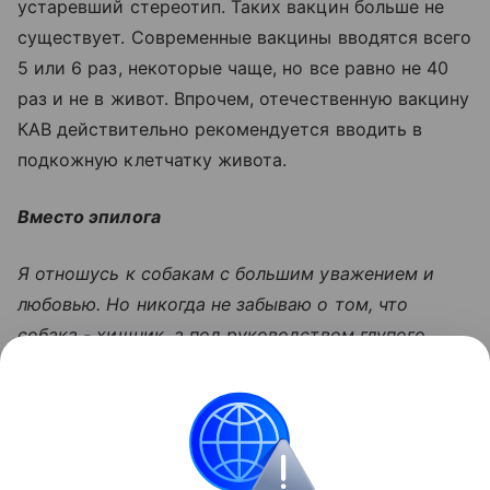
устаревший стереотип. Таких вакцин больше не
существует. Современные вакцины вводятся всего
5 или 6 раз, некоторые чаще, но все равно не 40
раз и не в живот. Впрочем, отечественную вакцину
КАВ действительно рекомендуется вводить в
подкожную клетчатку живота.
Вместо эпилога
Я отношусь к собакам с большим уважением и
любовью. Но никогда не забываю о том, что
собака - хищник, а под руководством глупого
человека или вовсе без руководства она может
представлять огромную опасность, особенно для
ребенка. Изо всех сил желаю всем вам, чтобы все
изложенные выше способы вам никогда не
пригодились! Но беседу с детьми проведите в