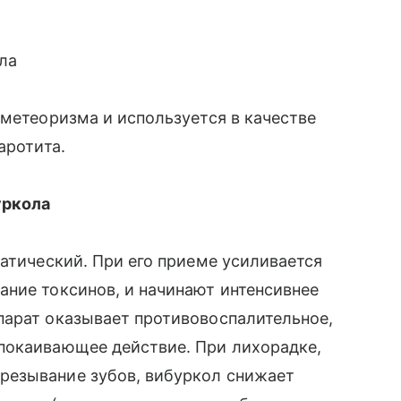
ла
 метеоризма и используется в качестве
аротита.
уркола
патический. При его приеме усиливается
ние токсинов, и начинают интенсивнее
парат оказывает противовоспалительное,
покаивающее действие. При лихорадке,
резывание зубов, вибуркол снижает