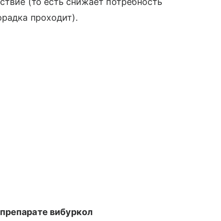
̆ствие (то есть снижает потребность
орадка проходит).
 препарате вибуркол