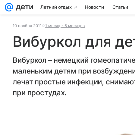
Летний отдых
Новости
Статьи
10 ноября 2011
1 месяц - 6 месяцев
Вибуркол для де
Вибуркол – немецкий гомеопатиче
маленьким детям при возбуждени
лечат простые инфекции, снима
при простудах.