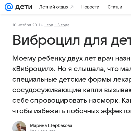
Летний отдых
Новости
Статьи
10 ноября 2011
1 год - 3 года
Виброцил для де
Моему ребенку двух лет врач назн
«Виброцил». Но я слышала, что м
специальные детские формы лекарс
сосудосуживающие капли вызываю
себе спровоцировать насморк. Ка
чтобы избежать побочных эффекто
Марина Щербакова