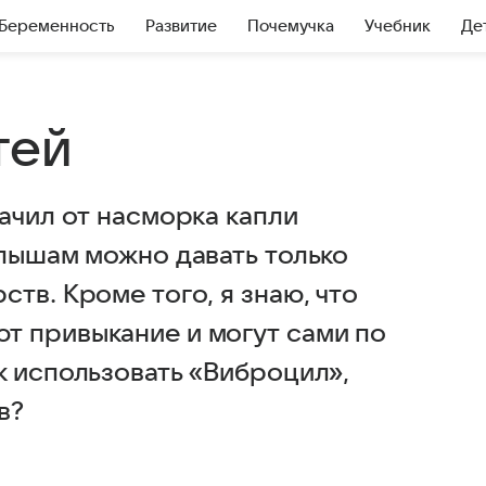
Беременность
Развитие
Почемучка
Учебник
Де
тей
ачил от насморка капли
алышам можно давать только
тв. Кроме того, я знаю, что
т привыкание и могут сами по
к использовать «Виброцил»,
в?