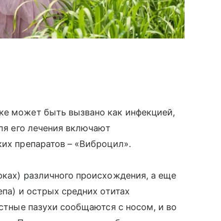
ке может быть вызвано как инфекцией,
для его лечения включают
ких препаратов – «Виброцил».
рках) различного происхождения, а еще
епа) и острых средних отитах
остные пазухи сообщаются с носом, и во