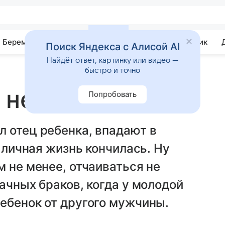
Беременность
Развитие
Почемучка
Учебник
Поиск Яндекса с Алисой AI
Найдёт ответ, картинку или видео —
быстро и точно
 не помеха
Попробовать
 отец ребенка, впадают в
х личная жизнь кончилась. Ну
м не менее, отчаиваться не
ачных браков, когда у молодой
ебенок от другого мужчины.