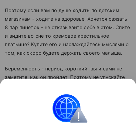
Поэтому если вам по душе ходить по детским
магазинам - ходите на здоровье. Хочется связать
8 пар пинеток - не отказывайте себе в этом. Спите
и видите во сне то кремовое крестильное
платьице? Купите его и наслаждайтесь мыслями о
том, как скоро будете держать своего малыша.
Беременность - период короткий, вы и сами не
заметите, как он пройдет. Поэтому не упускайте
шанс сполна насладиться этим волшебным
временем, откиньте тревожные мысли, веру в
приметы и предрассудки. Живите полной жизнью
и получайте удовольствие.
Все о беременности
10 неделя
11 неделя