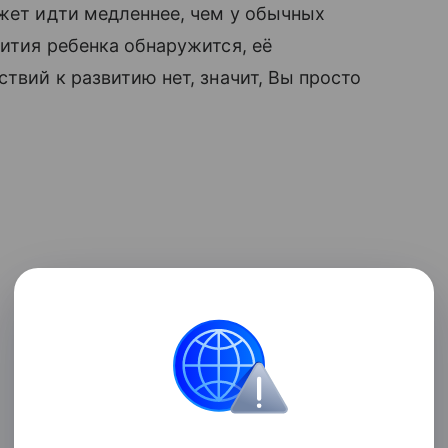
ожет идти медленнее, чем у обычных
ития ребенка обнаружится, её
твий к развитию нет, значит, Вы просто