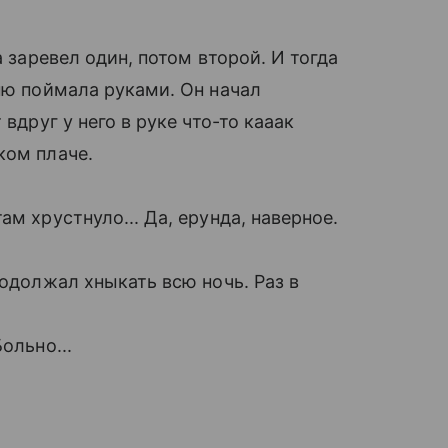
 заревел один, потом второй. И тогда
ню поймала руками. Он начал
вдруг у него в руке что-то кааак
ком плаче.
ам хрустнуло... Да, ерунда, наверное.
родолжал хныкать всю ночь. Раз в
ольно...