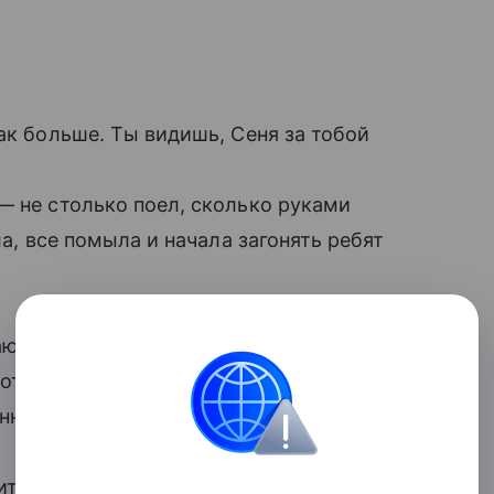
так больше. Ты видишь, Сеня за тобой
— не столько поел, сколько руками
ла, все помыла и начала загонять ребят
вающегося и убегающего Сеню. Миша в
хотал мне в лицо. Наконец, после моих
ной.
читала Сенину книжку, Миша ныл: