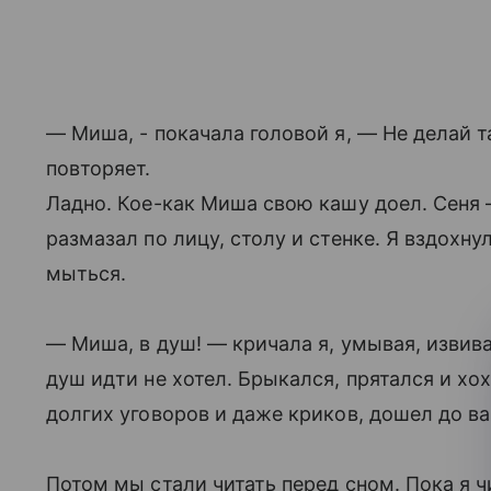
— Миша, - покачала головой я, — Не делай 
повторяет.
Ладно. Кое-как Миша свою кашу доел. Сеня 
размазал по лицу, столу и стенке. Я вздохну
мыться.
— Миша, в душ! — кричала я, умывая, изви
душ идти не хотел. Брыкался, прятался и хо
долгих уговоров и даже криков, дошел до ван
Потом мы стали читать перед сном. Пока я 