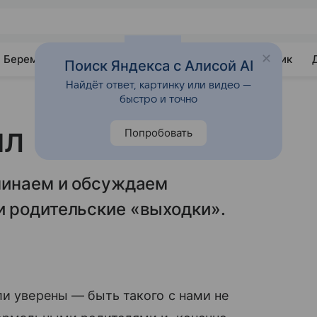
Беременность
Развитие
Почемучка
Учебник
Поиск Яндекса с Алисой AI
Найдёт ответ, картинку или видео —
быстро и точно
 ему лапку...»
Попробовать
минаем и обсуждаем
 родительские «выходки».
ли уверены — быть такого с нами не