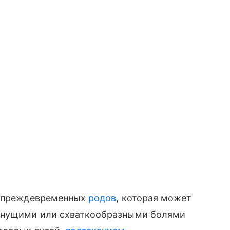
и преждевременных
родов
, которая может
янущими или схваткообразными болями