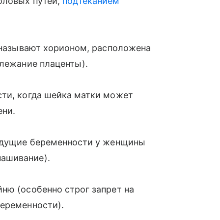
ловых путей,
подтеканием
х называют хорионом, расположена
длежание плаценты).
сти, когда шейка матки может
ени.
дыдущие беременности у женщины
ашивание).
̆ню (особенно строг запрет на
беременности).