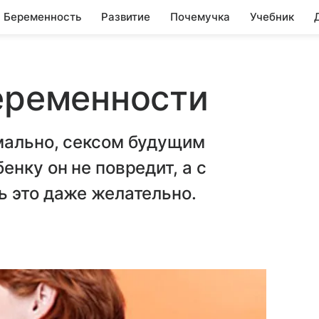
Беременность
Развитие
Почемучка
Учебник
еременности
мально, сексом будущим
нку он не повредит, а с
ь это даже желательно.