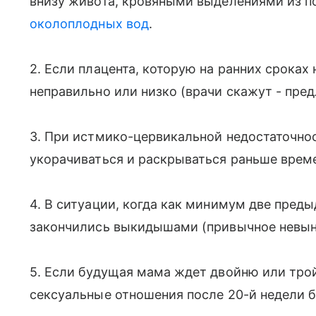
внизу живота, кровяными выделениями из по
околоплодных вод
.
2. Если плацента, которую на ранних срока
неправильно или низко (врачи скажут - пре
3. При истмико-цервикальной недостаточно
укорачиваться и раскрываться раньше врем
4. В ситуации, когда как минимум две пре
закончились выкидышами (привычное невын
5. Если будущая мама ждет двойню или трои
сексуальные отношения после 20-й недели 