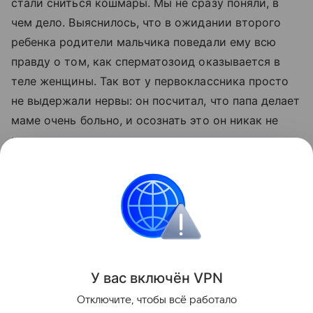
стали сниться кошмары. Мы не сразу поняли, в
чем дело. Выяснилось, что в ожидании второго
ребенка родители мальчика поведали ему всю
правду о том, как сперматозоид оказывается в
теле женщины. Так вот у первоклассника просто
не выдержали нервы: он посчитал, что папа делает
маме очень больно, и осознать это он никак не
мог.
Вообще, по-моему, надо помнить о главном
правиле: всему свое время. Вы же не
рассказываете дошкольнику о способе оплаты
услуг ЖКХ или процедуре банкротства
предприятий. Зачем же говорить с ним о сексе?».
У вас включ
ён
V
P
N
Поделиться
Отключите, чтобы всё работало