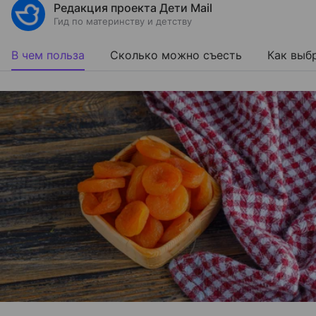
Редакция проекта Дети Mail
Гид по материнству и детству
В чем польза
Сколько можно съесть
Как выб