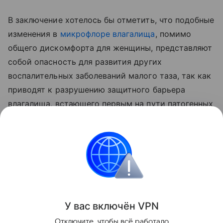
В заключение хотелось бы отметить, что подобные
изменения в
микрофлоре влагалища
, помимо
общего дискомфорта для женщины, представляют
собой опасность для развития других
воспалительных заболеваний малого таза, так как
приводят к разрушению защитного барьера
влагалища, встающего первым на пути патогенных
микроорганизмов. В сущности, решение подобной
проблемы очевидно и требует своевременного
обращения к врачу для достижения
положительного результата в лечении.
гинекология
У вас включ
ён
V
P
N
Поделиться
Отключите, чтобы всё работало