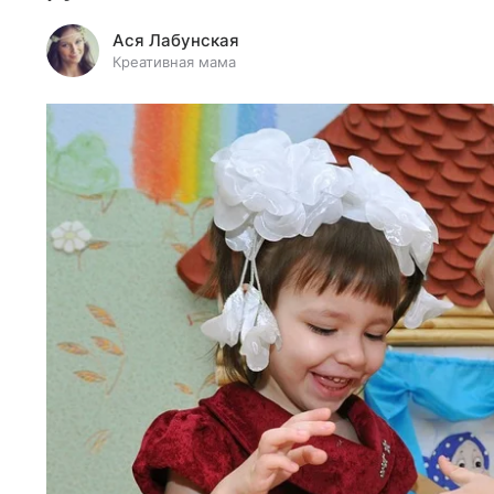
Ася Лабунская
Креативная мама