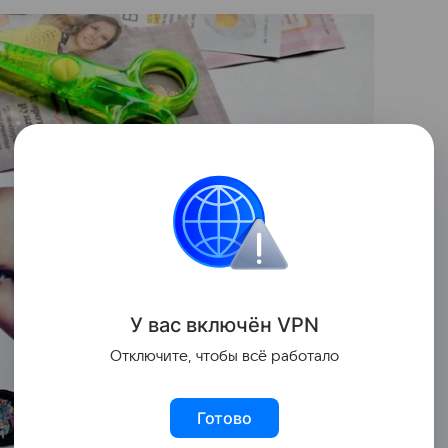
У вас включ
ён
V
P
N
Отключите, чтобы всё работало
Готово