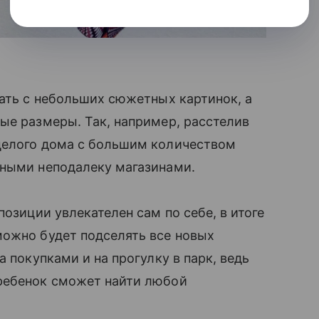
чать с небольших сюжетных картинок, а
ные размеры. Так, например, расстелив
целого дома с большим количеством
нными неподалеку магазинами.
позиции увлекателен сам по себе, в итоге
можно будет подселять все новых
а покупками и на прогулку в парк, ведь
ебенок сможет найти любой