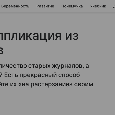
Беременность
Развитие
Почемучка
Учебник
ппликация из
в
личество старых журналов, а
? Есть прекрасный способ
айте их «на растерзание» своим