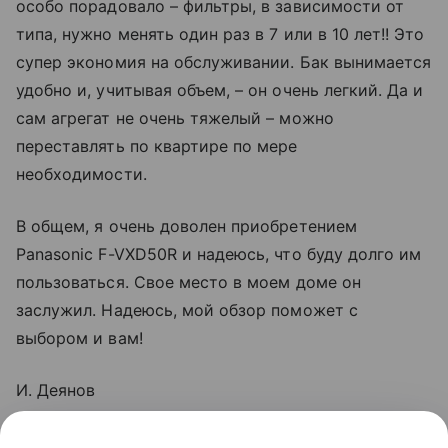
особо порадовало – фильтры, в зависимости от
типа, нужно менять один раз в 7 или в 10 лет!! Это
супер экономия на обслуживании. Бак вынимается
удобно и, учитывая объем, – он очень легкий. Да и
сам агрегат не очень тяжелый – можно
переставлять по квартире по мере
необходимости.
В общем, я очень доволен приобретением
Panasonic F-VXD50R и надеюсь, что буду долго им
пользоваться. Свое место в моем доме он
заслужил. Надеюсь, мой обзор поможет с
выбором и вам!
И. Деянов