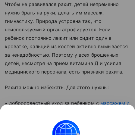
Чтобы не развивался рахит, детей непременно
нужно брать на руки, делать им массаж,
гимнастику. Природа устроена так, что
неиспользуемый орган атрофируется. Если
ребенок постоянно лежит или сидит один в
кроватке, кальций из костей активно вымывается
за ненадобностью. Поэтому у всех брошенных
детей, несмотря на прием витамина Д и усилия
медицинского персонала, есть признаки рахита.
Рахита можно избежать. Для этого нужны:
• добросовестный уход за ребенком с
массажем и
гимнастикой
;
• ежедневные прогулки;
• своевременное введение прикорма;