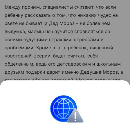
Между прочим, специалисты считают, что если
ребенку рассказать о том, что никаких чудес на
свете не бывает, а Дед Мороз – не более чем
выдумка, малыш не научится справляться со
своими будущими страхами, стрессами и
проблемами. Кроме этого, ребенок, лишенный
новогодней феерии, будет считать себя
обделенным, ведь его детсадовским и школьным
друзьям подарки дарит именно Дедушка Мороз, а
его самого обошли стороной. Может, потому что
он плохой и недостоин внимания деда Мороза?
А к вашим детям придет Дед Мороз? Расскажите,
очень интересно!
Новый год
Новый год 2014