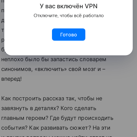
писательскому мастерству у
У вас включ
ён
V
P
N
профессионалов. «Книга моих историй»
Отключите, чтобы всё работало
доказывает, что это вовсе не так. Для
того, чтобы написать сказку или
Готово
рассказ, нужно сначала сесть, взять
бумагу, карандаш, ластик, словарь. Еще
неплохо было бы запастись словарем
синонимов, «включить» свой мозг и –
вперед!
Как построить рассказ так, чтобы не
завязнуть в деталях? Кого сделать
главным героем? Где будут происходить
события? Как развивать сюжет? На эти