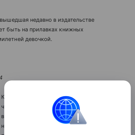
, вышедшая недавно в издательстве
жет быть на прилавках книжных
илетней девочкой.
4
Конечно, кто-то скажет, что для того,
чтобы писать книги, нужен талант. И
вообще, так просто ничего не напишешь,
нужно долго и усердно учиться