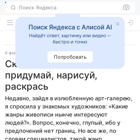
Поиск Яндекса
Поиск Яндекса с Алисой AI
Найдёт ответ, картинку или видео —
быстро и точно
6 февраля 2014
Дети 3-7 лет
Попробовать
Сказочный домик:
придумай, нарисуй,
раскрась
Недавно, зайдя в излюбленную арт-галерею,
я спросила у знакомых художников: «Какие
жанры живописи нынче интересуют
людей?». Вопрос, конечно, глупый, ибо у
предпочений нет границ. Но все же, по
словам специалистов, такой жанр