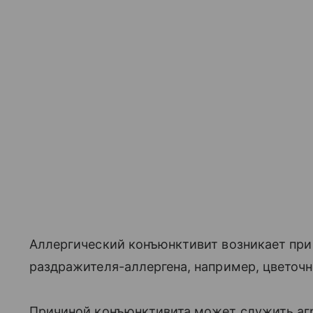
Аллергический конъюнктивит возникает при 
раздражителя-аллергена, например, цветочн
Причиной конъюнктивита может служить агр