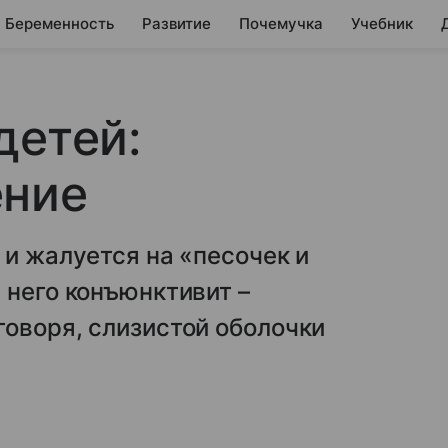
Беременность
Развитие
Почемучка
Учебник
детей:
ение
 и жалуется на «песочек и
 него конъюнктивит –
оворя, слизистой оболочки