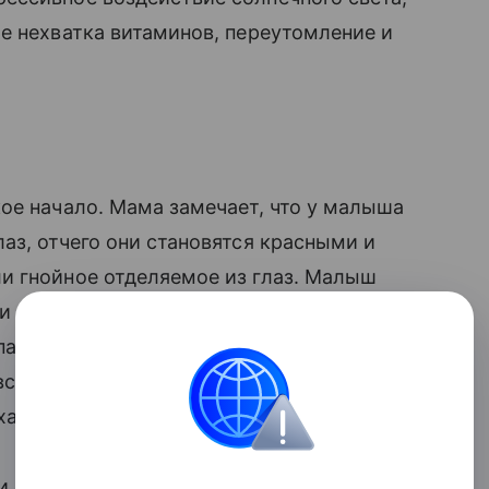
е нехватка витаминов, переутомление и
ое начало. Мама замечает, что у малыша
аз, отчего они становятся красными и
 гнойное отделяемое из глаз. Малыш
ки болят и чешутся, взрослые дети
сыпали и жалуются на ощущение жжения.
ствительны к свету, глаза могут
сыхающими корочками.
и общее самочувствие, у ребенка