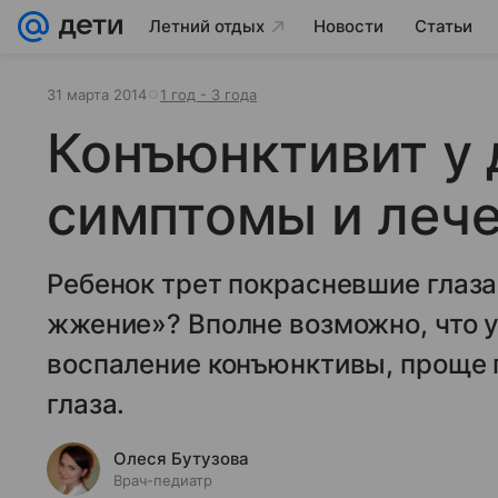
Летний отдых
Новости
Статьи
31 марта 2014
1 год - 3 года
Конъюнктивит у 
симптомы и леч
Ребенок трет покрасневшие глаза
жжение»? Вполне возможно, что у
воспаление конъюнктивы, проще г
глаза.
Олеся Бутузова
Врач-педиатр