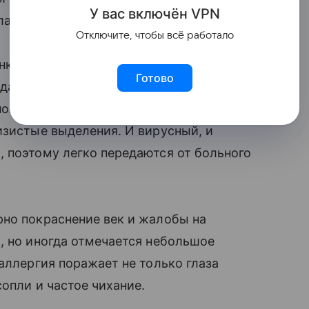
У вас включ
ён
V
P
N
лабость и головная боль.
Отключите, чтобы всё работало
ктивита в зависимости от возбудителя.
Готово
дают оба глаза, из которых сочится
сной инфекции воспален, как правило,
зистые выделения. И вирусный, и
, поэтому легко передаются от больного
рно покраснение век и жалобы на
, но иногда отмечается небольшое
 аллергия поражает не только глаза
опли и частое чихание.