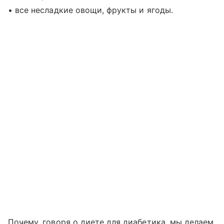
• все несладкие овощи, фрукты и ягоды.
Почему, говоря о диете для диабетика, мы делаем