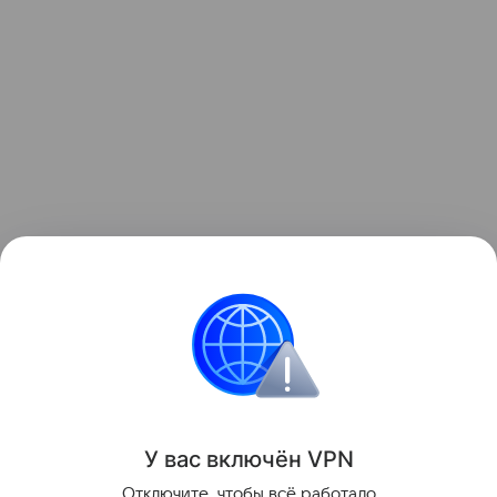
Читайте также:
Объехать весь мир с ребенком:
фотоподборка
Отдых
У вас включ
ён
V
P
N
Поделиться
Отключите, чтобы всё работало