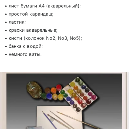
• лист бумаги А4 (акварельный);
• простой карандаш;
• ластик;
• краски акварельные;
• кисти (колонок No2, No3, No5);
• банка с водой;
• немного ваты.