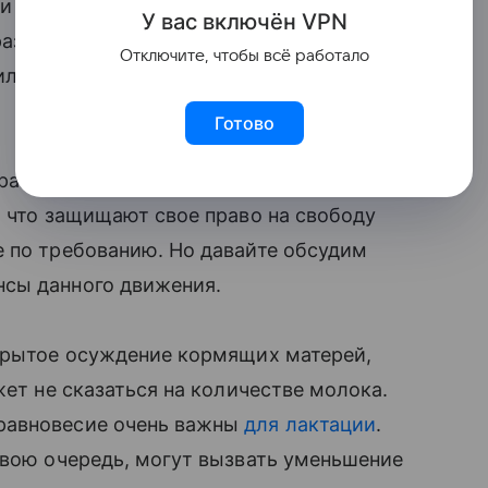
ри поддержке различных общественных
У вас включ
ён
V
P
N
азных странах, в том числе и в России.
Отключите, чтобы всё работало
дило
в Красноярске, Нижнем Новгороде
и
Готово
антного отношения к себе. Поклонники
, что защищают свое право на свободу
 по требованию. Но давайте обсудим
нсы данного движения.
крытое осуждение кормящих матерей,
жет не сказаться на количестве молока.
 равновесие очень важны
для лактации
.
 свою очередь, могут вызвать уменьшение