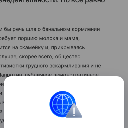
ли бы речь шла о банальном кормлении
требует порцию молока и мама,
ится на скамейку и, прикрываясь
 случае, скорее всего, общество
ктивистки грудного вскармливания и не
Напротив, публичное демонстративное
римеру, почти во всех крупных торговых
 и ребенка, где можно удобно
 младенца. Тем не менее, многие
 публике. Более того, по всему миру
удных детей в общественном месте.