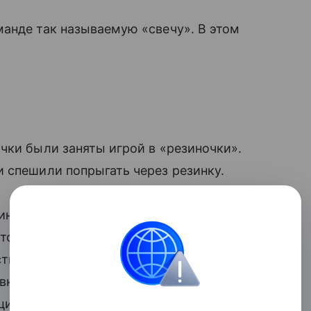
манде так называемую «свечу». В этом
чки были заняты игрой в «резиночки».
и спешили попрыгать через резинку.
нка, которую можно было найти в
ся 2-3 метра бельевой резинки, концы
стника игры становятся друг напротив
ровне щиколоток. Остальные участники
ии прыжков. Каждый раз задача