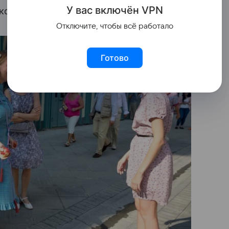
У вас включ
ён
V
P
N
оленей, пояса, плеч и даже шеи.
Отключите, чтобы всё работало
Готово