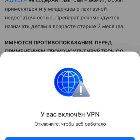
Аципол®
не содержит лактозы – значит, может
применяться и у младенцев с лактазной
недостаточностью. Препарат рекомендуется
назначать детям в возрасте старше 3 месяцев.
ИМЕЮТСЯ ПРОТИВОПОКАЗАНИЯ. ПЕРЕД
ПРИМЕНЕНИЕМ ПРОКОНСУЛЬТИРУЙТЕСЬ СО
СПЕЦИАЛИСТОМ
Также читайте о том,
почему детям бывает трудно
уснуть
на правах рекламы
У вас включ
ён
V
P
N
Поделиться
Отключите, чтобы всё работало