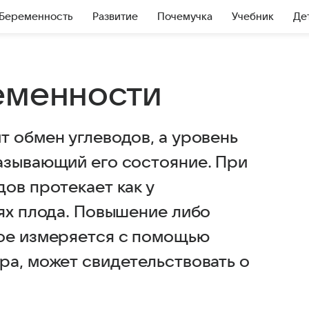
Беременность
Развитие
Почемучка
Учебник
Де
еменности
т обмен углеводов, а уровень
азывающий его состояние. При
ов протекает как у
нях плода. Повышение либо
рое измеряется с помощью
ра, может свидетельствовать о