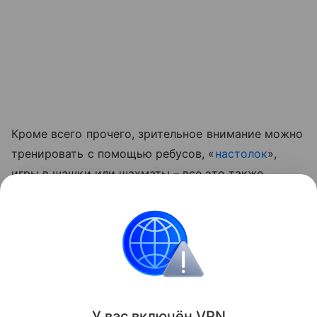
Кроме всего прочего, зрительное внимание можно
тренировать с помощью ребусов, «
настолок
»,
игры в шашки или шахматы – все это также
улучшает концентрацию внимания и учит мыслить.
Читайте также:
Детство в 90-х: 18 вещей, которые
делали нас счастливыми
обучение
Развитие
Игры
У вас включ
ён
V
P
N