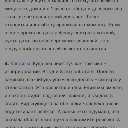
дали Саше уснуть в машине, потому что были в 1
минуте от дома и в 1 часе от обеда и дневного сна
– в итоге не спали целый день все. То же
относится и к выбору правильного момента. Если
в свое время не дать ребенку поиграть ложкой,
пусть даже он весь перемажется кашей, то в
следующий раз он к ней нескоро потянется.
4.
Капризы
. Куда без них? Лучшая тактика –
игнорирование. В год и 8 это работает. Просто
начинаю что-нибудь увлеченно делать – сын сразу
отвлекается. Это касается и еды. Едим мы вместе,
и пока он сидит над своей ложкой, я съедаю 5
своих. Вид жующего за обе щеки человека очень
подстегивает аппетит. А раньше-то я думала, что
сначала обязательно нужно накормить ребенка. А
если он, обиженный, пытается меня ударить, то