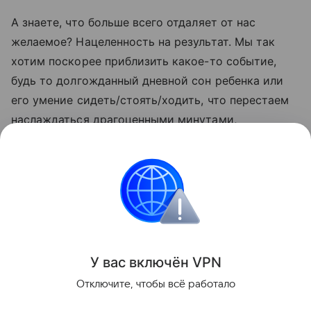
А знаете, что больше всего отдаляет от нас
желаемое? Нацеленность на результат. Мы так
хотим поскорее приблизить какое-то событие,
будь то долгожданный дневной сон ребенка или
его умение сидеть/стоять/ходить, что перестаем
наслаждаться драгоценными минутами,
проведенными вместе. Поэтому мой вам совет –
как можно чаще расслабляйтесь, реже смотрите
на часы, ищите во всем хорошую сторону и
мыслите позитивно.
Материнство
Психология
У вас включ
ён
V
P
N
Поделиться
Отключите, чтобы всё работало