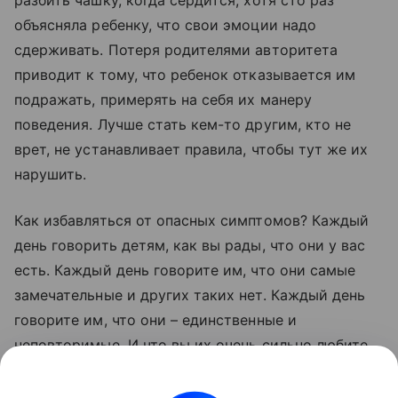
разбить чашку, когда сердится, хотя сто раз
объясняла ребенку, что свои эмоции надо
сдерживать. Потеря родителями авторитета
приводит к тому, что ребенок отказывается им
подражать, примерять на себя их манеру
поведения. Лучше стать кем-то другим, кто не
врет, не устанавливает правила, чтобы тут же их
нарушить.
Как избавляться от опасных симптомов? Каждый
день говорить детям, как вы рады, что они у вас
есть. Каждый день говорите им, что они самые
замечательные и других таких нет. Каждый день
говорите им, что они – единственные и
неповторимые. И что вы их очень сильно любите.
Да вы и сами все знаете.