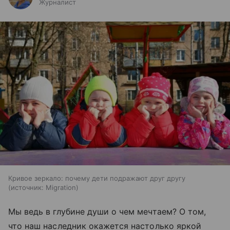
Журналист
Кривое зеркало: почему дети подражают друг другу
источник:
Migration
Мы ведь в глубине души о чем мечтаем? О том,
что наш наследник окажется настолько яркой