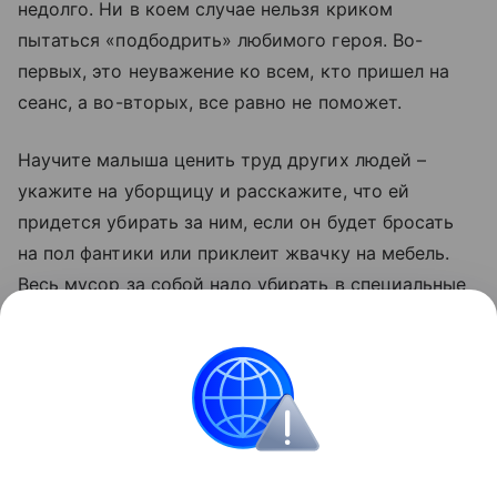
недолго. Ни в коем случае нельзя криком
пытаться «подбодрить» любимого героя. Во-
первых, это неуважение ко всем, кто пришел на
сеанс, а во-вторых, все равно не поможет.
Научите малыша ценить труд других людей –
укажите на уборщицу и расскажите, что ей
придется убирать за ним, если он будет бросать
на пол фантики или приклеит жвачку на мебель.
Весь мусор за собой надо убирать в специальные
урны. Но лучше всего не давать совсем
маленькому напитки или конфеты, если он сильно
увлечется происходящим на экране, может
подавиться.
Воспитание
поведение