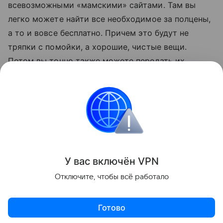
всевозможными «мамскими» сайтами. Там вы
легко можете найти все необходимое за полцены,
а то и вовсе бесплатно. Причем это будут не
тряпки с помойки, а хорошие, чистые вещи.
Потом вы точно также можете передать их
другим родителям».
Также читайте о том,
что нужно взять с собой в
роддом
.
покупки
детская одежда
Что купить
У вас включ
ён
V
P
N
Поделиться
Отключите, чтобы всё работало
Готово