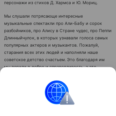
персонажи из стихов Д. Хармса и Ю. Мориц.
Мы слушали потрясающе интересные
музыкальные спектакли про Али-Бабу и сорок
разбойников, про Алису в Стране чудес, про Пеппи
Длинныйчулок, в которых узнавали голоса самых
популярных актеров и музыкантов. Пожалуй,
старания всех этих людей и наполняли наше
советское детство счастьем. Это благодаря им
мы верили в добро и справедливость, а это
дорогого стоит.
Также читайте о том, как воспитывались
крестьянские дети
.
Воспитание
Школа
Игрушки
мультфильм