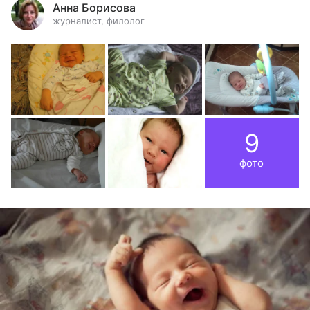
Анна Борисова
журналист, филолог
9
фото