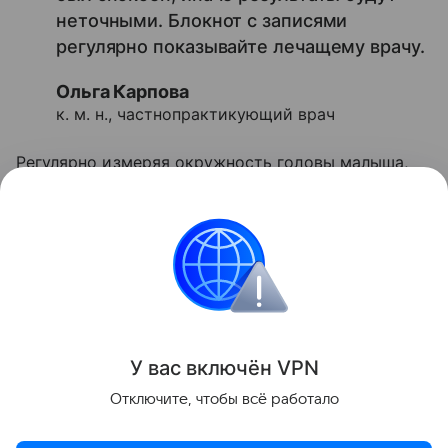
неточными. Блокнот с записями
регулярно показывайте лечащему врачу.
Ольга Карпова
к. м. н., частнопрактикующий врач
Регулярно измеряя окружность головы малыша,
родители смогут наблюдать за динамикой его
роста. Такие «замеры» рекомендуется делать
каждую неделю, а результаты записывать в
блокнот.
Всё о родах
родовая травма
Здоровье дете
У вас включ
ён
V
P
N
Поделиться
Отключите, чтобы всё работало