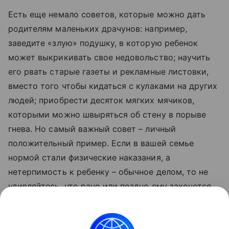
Есть еще немало советов, которые можно дать
родителям маленьких драчунов: например,
заведите «злую» подушку, в которую ребенок
может выкрикивать свое недовольство; научить
его рвать старые газеты и рекламные листовки,
вместо того чтобы кидаться с кулаками на других
людей; приобрести десяток мягких мячиков,
которыми можно швыряться об стену в порыве
гнева. Но самый важный совет – личный
положительный пример. Если в вашей семье
нормой стали физические наказания, а
нетерпимость к ребенку – обычное делом, то не
удивляйтесь, что рано или поздно ему захочется
дать вам сдачи.
Также читайте
10 вредных советов невротической