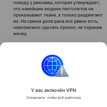
поводу у рекламы, которая утверждает,
что новейшие модели пистолетов не
прокалывают ткани, а только раздвигают
их. На самом деле рана все равно есть,
невозможно сделать прокол, не поранив
мочку.
Ольга Карпова
к.м.н., частнопрактикующий врач
Также читайте о том,
стоит ли ребенку
прокалывать уши в младенчестве
.
мода
У вас включ
ён
V
P
N
Поделиться
Отключите, чтобы всё работало