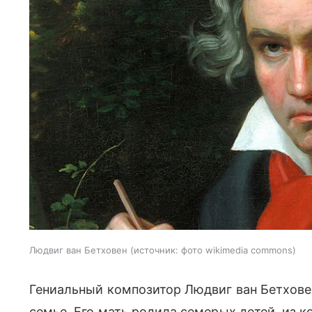
Людвиг ван Бетховен
источник:
фото wikimedia commons
Гениальный композитор Людвиг ван Бетховен
семье. Его мать родила семерых детей, из 