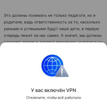
Это должны понимать не только педагоги, но и
родители, ведь ответственность за то, насколько
умными и успешными будут наши дети, в первую
очередь лежит на нас самих. А значит, мы должны
находить время и активно принимать участие в их
образовании.
Также читайте о том,
д
олжен ли ребенок быть
отличником
.
Воспитание
Образование
Школа
У вас включ
ён
V
P
N
Поделиться
Отключите, чтобы всё работало