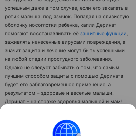
успешным даже в том случае, если его закапать в
ротик малыша, под язычок. Попадая на слизистую
оболочку носоглотки ребенка, капли Деринат
помогают восстанавливать её
защитные функции
,
заживлять нанесенные вирусами повреждения, а
значит защита и лечение могут быть успешными
на любой стадии простудного заболевания.
Однако не следует забывать о том, что самым
лучшим способом защиты с помощью Дерината
будет его заблаговременное применение, а
результатом – здоровые и веселые малыши.
Деринат – на страже здоровья малышей и мам!
на правах рекламы