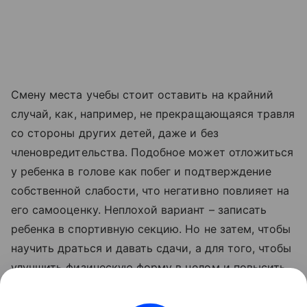
Смену места учебы стоит оставить на крайний
случай, как, например, не прекращающаяся травля
со стороны других детей, даже и без
членовредительства. Подобное может отложиться
у ребенка в голове как побег и подтверждение
собственной слабости, что негативно повлияет на
его самооценку. Неплохой вариант – записать
ребенка в спортивную секцию. Но не затем, чтобы
научить драться и давать сдачи, а для того, чтобы
улучшить физическую форму в целом и повысить
уверенность в своих силах.