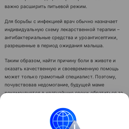
важно расширить питьевой режим.
Для борьбы с инфекцией врач обычно назначает
индивидуальную схему лекарственной терапии –
антибактериальные средства и уроантисептики,
разрешенные в период ожидания малыша.
Таким образом, найти причину боли в животе и
оказать качественную и своевременную помощь
может только грамотный специалист. Поэтому,
почувствовав недомогание, будущей маме
рекомендуется в кратчайшие сроки обратиться за
помощью к доктору.
Также читайте о
пяти инфекциях, опасных при
беременности
.