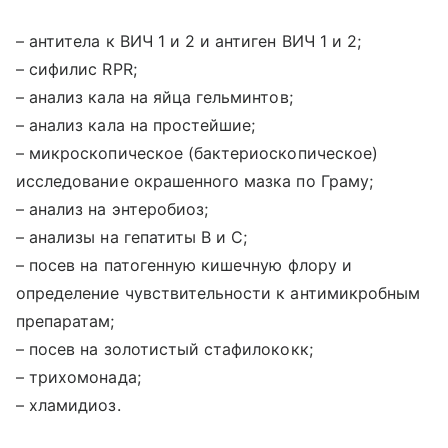
– антитела к ВИЧ 1 и 2 и антиген ВИЧ 1 и 2;
–
сифилис RPR;
–
анализ кала на яйца гельминтов;
–
анализ кала на простейшие;
–
микроскопическое (бактериоскопическое)
исследование окрашенного мазка по Граму;
–
анализ на энтеробиоз;
–
анализы на гепатиты B и С;
–
посев на патогенную кишечную флору и
определение чувствительности к антимикробным
препаратам;
–
посев на золотистый стафилококк;
–
трихомонада;
–
хламидиоз.