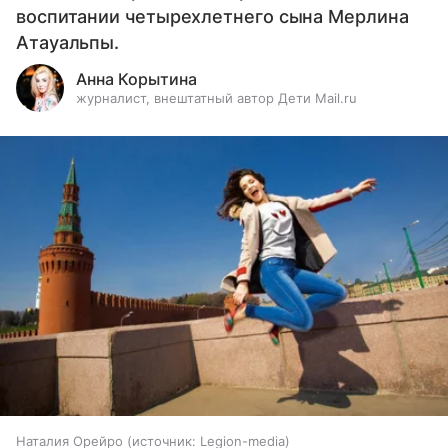
воспитании четырехлетнего сына Мерлина
Атауальпы.
Анна Корытина
журналист, внештатный автор Дети Mail.ru
Наталия Орейро
источник:
Legion-media