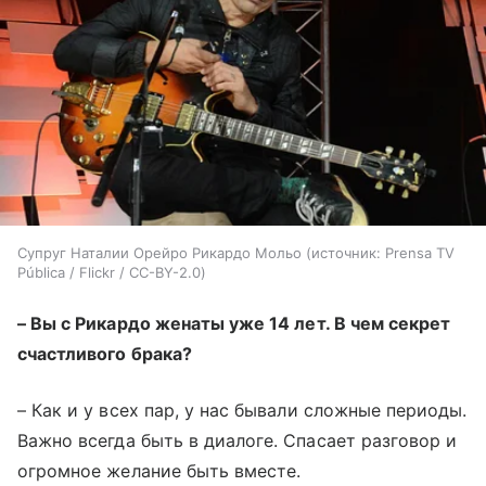
Супруг Наталии Орейро Рикардо Мольо
источник:
Prensa TV
Pública / Flickr / CC-BY-2.0
–
Вы с Рикардо женаты уже 14 лет. В чем секрет
счастливого брака?
–
Как и у всех пар, у нас бывали сложные периоды.
Важно всегда быть в диалоге. Спасает разговор и
огромное желание быть вместе.