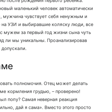
но после рождения первого ребенка.
новый маленький человек автоматически
ы, мужчина чувствует себя ненужным и
 на УЗИ и выбиравшие коляску люди, все
с мужем за первый год жизни сына чуть
ряд ли мы уникальны. Проанализировав
 допускали.
аме
овать полномочия. Отец может делать
роме кормления грудью, – проверено!
мыл попу? Самая неверная реакция
льно, дай я сама». Вместо этого просто