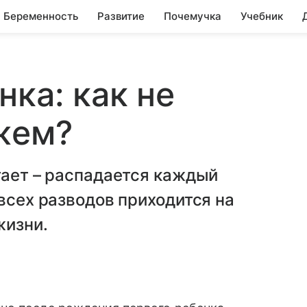
Беременность
Развитие
Почемучка
Учебник
нка: как не
жем?
гает – распадается каждый
всех разводов приходится на
жизни.