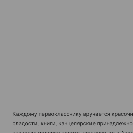
Каждому первокласснику вручается красочны
сладости, книги, канцелярские принадлежно
упаковка подарка просто нарядная, то в Авс