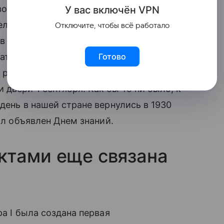
от 1 января – это относительно новая
У вас включ
ён
V
P
N
еликому, который ввел новое
Отключите, чтобы всё работало
 в нашей аграрной стране огромное
ть урожай, и учиться они могли начать
Готово
 раз к началу сентября. Вот поэтому
двери 1 сентября. Как бы то ни было, к
день в нашей стране вернулись в 1930
ыл объявлен Днем знаний.
ктами еще связана
ра I была создана первая