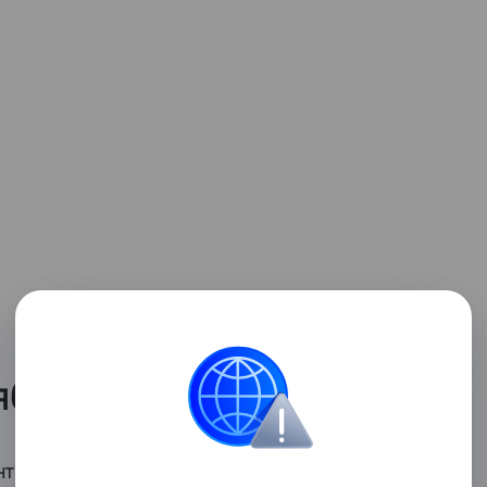
ября?
нтября праздновался Новый год – это