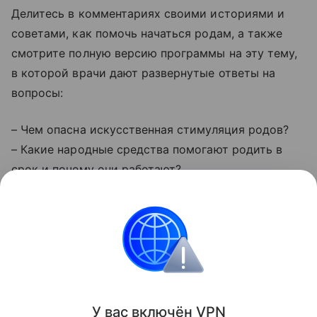
Делитесь в комментариях своими историями и
советами, как помочь начаться родам, а также
смотрите полную версию программы на эту тему,
в которой врачи дают развернутые ответы на
вопросы:
– Чем опасна искусственная стимуляция родов?
– Какие народные средства помогают родить в
срок и почему они работают?
– Как понять, что роды скоро начнутся?
Также читайте о том, что
гинеколог рассказала об
интимной жизни после родов
.
Все о беременности
секс
У вас включ
ён
V
P
N